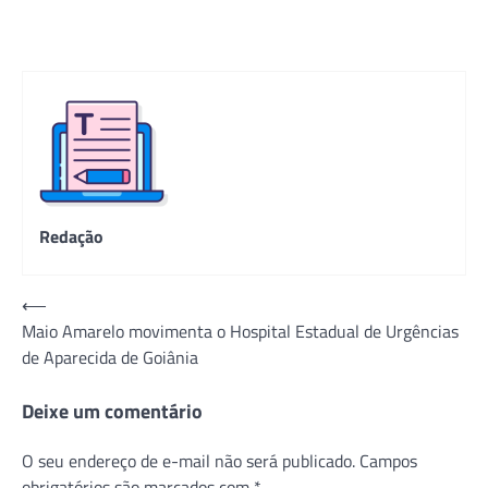
Redação
Navegação
⟵
Maio Amarelo movimenta o Hospital Estadual de Urgências
de
de Aparecida de Goiânia
Post
Deixe um comentário
O seu endereço de e-mail não será publicado.
Campos
obrigatórios são marcados com
*