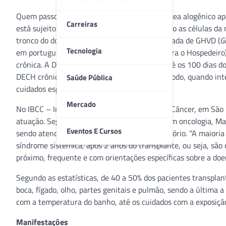
Quem passou pelo Transplante de Medula Óssea alogênico ap
Carreiras
está sujeito a uma condição que ocorre quando as células da
tronco do doador atacam o receptor. Denominada de GHVD (
G
Tecnologia
em português DECH (Doença do Enxerto Contra o Hospedeiro),
crônica. A DECH aguda, em geral, acontece até os 100 dias d
DECH crônica, em geral, ocorre após este período, quando inte
Saúde Pública
cuidados especiais em ambulatório.
Mercado
No IBCC – Instituto Brasileiro de Controle do Câncer, em São
atuação. Segundo a enfermeira especialista em oncologia, Ma
Eventos E Cursos
sendo atendidos regularmente nesse ambulatório. “A maiori
síndrome sistêmica, após 2 anos do transplante, ou seja, s
próximo, frequente e com orientações específicas sobre a doen
Segundo as estatísticas, de 40 a 50% dos pacientes transpla
boca, fígado, olho, partes genitais e pulmão, sendo a última
com a temperatura do banho, até os cuidados com a exposição 
Manifestações