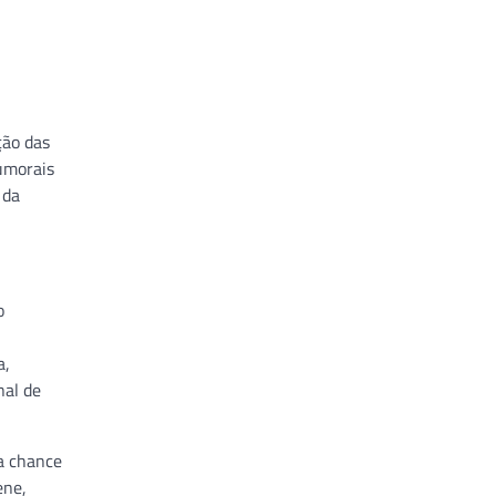
ção das
tumorais
 da
o
a,
nal de
a chance
ene,