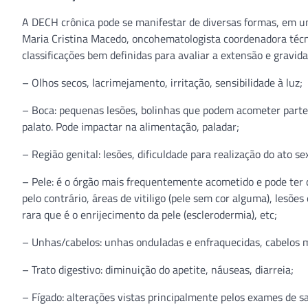
A DECH crônica pode se manifestar de diversas formas, em um
Maria Cristina Macedo, oncohematologista coordenadora técn
classificações bem definidas para avaliar a extensão e grav
– Olhos secos, lacrimejamento, irritação, sensibilidade à luz;
– Boca: pequenas lesões, bolinhas que podem acometer parte 
palato. Pode impactar na alimentação, paladar;
– Região genital: lesões, dificuldade para realização do ato sex
– Pele: é o órgão mais frequentemente acometido e pode ter 
pelo contrário, áreas de vitiligo (pele sem cor alguma), lesõ
rara que é o enrijecimento da pele (esclerodermia), etc;
– Unhas/cabelos: unhas onduladas e enfraquecidas, cabelos m
– Trato digestivo: diminuição do apetite, náuseas, diarreia;
– Fígado: alterações vistas principalmente pelos exames de sa