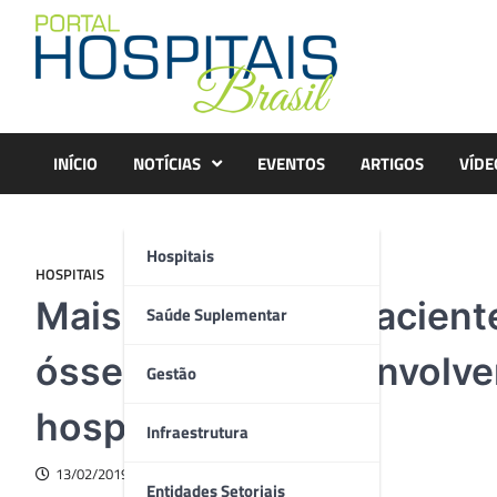
Skip
to
content
INÍCIO
NOTÍCIAS
EVENTOS
ARTIGOS
VÍDE
Hospitais
HOSPITAIS
Mais de 40% dos pacient
Saúde Suplementar
óssea podem desenvolver
Gestão
hospedeiro
Infraestrutura
13/02/2019
Entidades Setoriais