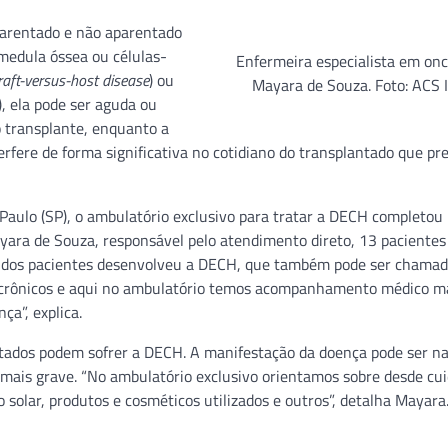
arentado e não aparentado
 medula óssea ou células-
Enfermeira especialista em onc
raft-versus-host disease
) ou
Mayara de Souza. Foto: ACS 
 ela pode ser aguda ou
o transplante, enquanto a
rfere de forma significativa no cotidiano do transplantado que pre
 Paulo (SP), o ambulatório exclusivo para tratar a DECH completou
yara de Souza, responsável pelo atendimento direto, 13 paciente
a dos pacientes desenvolveu a DECH, que também pode ser chamad
ão crônicos e aqui no ambulatório temos acompanhamento médico m
ça”, explica.
ntados podem sofrer a DECH. A manifestação da doença pode ser na
 a mais grave. “No ambulatório exclusivo orientamos sobre desde cu
solar, produtos e cosméticos utilizados e outros”, detalha Mayara