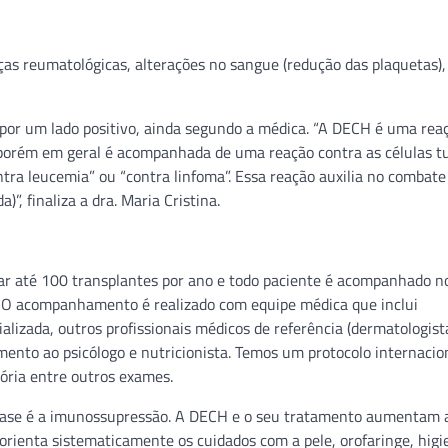
as reumatológicas, alterações no sangue (redução das plaquetas),
 por um lado positivo, ainda segundo a médica. “A DECH é uma rea
), porém em geral é acompanhada de uma reação contra as células 
tra leucemia” ou “contra linfoma”. Essa reação auxilia no combate
”, finaliza a dra. Maria Cristina.
zar até 100 transplantes por ano e todo paciente é acompanhado n
H. O acompanhamento é realizado com equipe médica que inclui
alizada, outros profissionais médicos de referência (dermatologist
amento ao psicólogo e nutricionista. Temos um protocolo internacio
tória entre outros exames.
a base é a imunossupressão. A DECH e o seu tratamento aumentam 
rienta sistematicamente os cuidados com a pele, orofaringe, higi