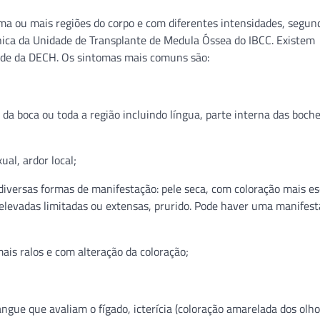
a ou mais regiões do corpo e com diferentes intensidades, segund
ica da Unidade de Transplante de Medula Óssea do IBCC. Existem
idade da DECH. Os sintomas mais comuns são:
da boca ou toda a região incluindo língua, parte interna das boch
ual, ardor local;
diversas formas de manifestação: pele seca, com coloração mais es
es elevadas limitadas ou extensas, prurido. Pode haver uma manifes
ais ralos e com alteração da coloração;
ngue que avaliam o fígado, icterícia (coloração amarelada dos olhos