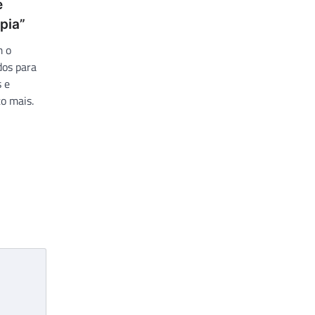
e
pia”
m o
dos para
s e
o mais.