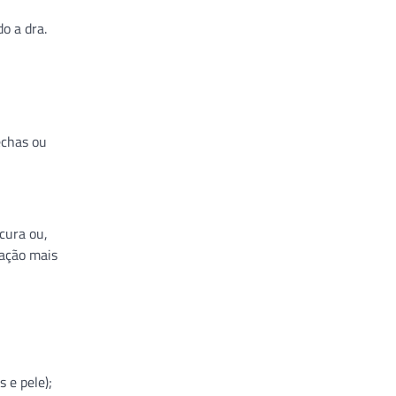
o a dra.
echas ou
cura ou,
tação mais
 e pele);