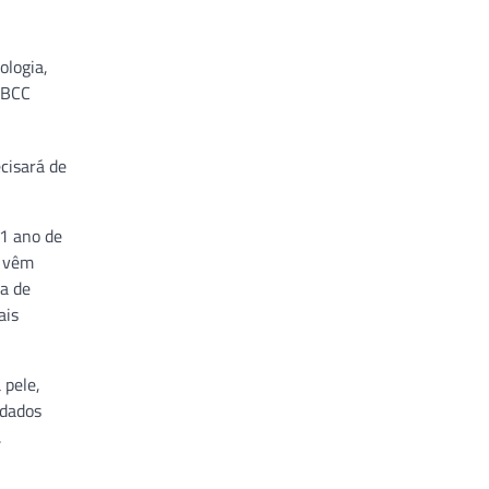
ologia,
IBCC
cisará de
 1 ano de
s vêm
a de
ais
 pele,
idados
.