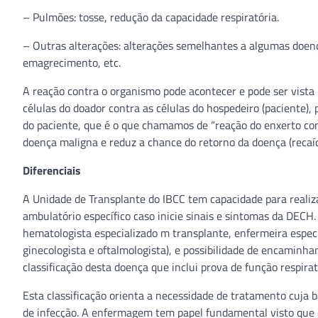
– Pulmões: tosse, redução da capacidade respiratória.
– Outras alterações: alterações semelhantes a algumas doenç
emagrecimento, etc.
A reação contra o organismo pode acontecer e pode ser vista
células do doador contra as células do hospedeiro (paciente
do paciente, que é o que chamamos de “reação do enxerto con
doença maligna e reduz a chance do retorno da doença (recaída)
Diferenciais
A Unidade de Transplante do IBCC tem capacidade para reali
ambulatório específico caso inicie sinais e sintomas da DEC
hematologista especializado m transplante, enfermeira especi
ginecologista e oftalmologista), e possibilidade de encaminh
classificação desta doença que inclui prova de função respira
Esta classificação orienta a necessidade de tratamento cuj
de infecção. A enfermagem tem papel fundamental visto que o