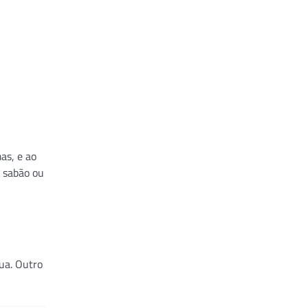
as, e ao
o sabão ou
ua. Outro