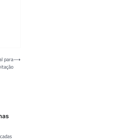
al para
⟶
eitação
nas
écadas