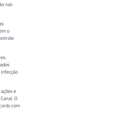
ão nas
as
tem o
ontrole
es.
dados
 infecção
 ações e
 Canal. O
acordo com