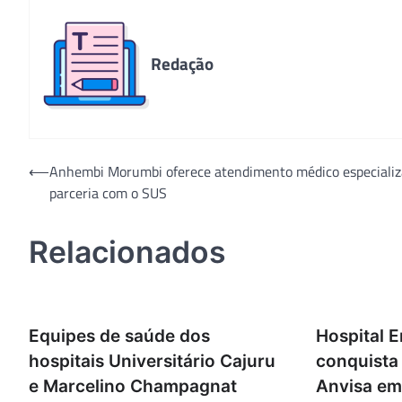
Redação
Navegação
⟵
Anhembi Morumbi oferece atendimento médico especiali
parceria com o SUS
de
Post
Relacionados
Equipes de saúde dos
Hospital E
hospitais Universitário Cajuru
conquista 
e Marcelino Champagnat
Anvisa em