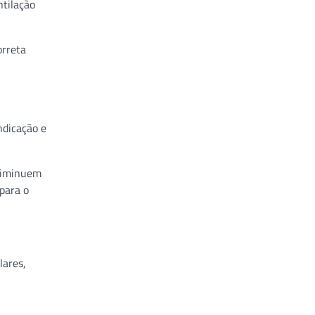
ntilação
orreta
ndicação e
 diminuem
para o
lares,