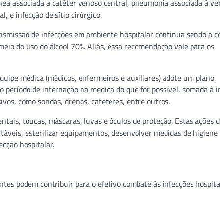
nea associada a catéter venoso central, pneumonia associada à ve
, e infecção de sítio cirúrgico.
ansmissão de infecções em ambiente hospitalar continua sendo a c
meio do uso do álcool 70%. Aliás, essa recomendação vale para os
uipe médica (médicos, enfermeiros e auxiliares) adote um plano
do período de internação na medida do que for possível, somada à i
ivos, como sondas, drenos, cateteres, entre outros.
tais, toucas, máscaras, luvas e óculos de proteção. Estas ações
rtáveis, esterilizar equipamentos, desenvolver medidas de higiene 
ecção hospitalar.
tes podem contribuir para o efetivo combate às infecções hospita