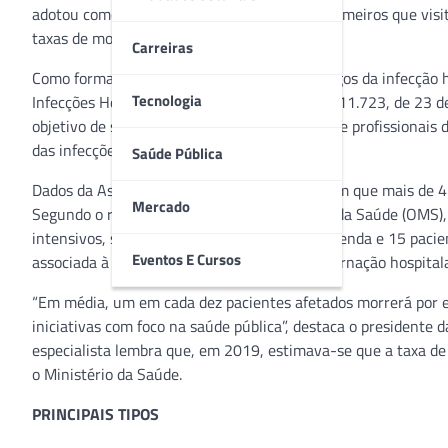
adotou como obrigatória para médicos e enfermeiros que visi
taxas de mortalidade dos pacientes.
Carreiras
Como forma de conscientização sobre os perigos da infecção h
Tecnologia
Infecções Hospitalares. Instituída pela Lei n.º 11.723, de 23
objetivo de sensibilizar autoridades, gestores e profissionais
das infecções.
Saúde Pública
Dados da Associação Médica Brasileira indicam que mais de 4
Mercado
Segundo o relatório da Organização Mundial da Saúde (OMS),
intensivos, sete pacientes em países de alta renda e 15 paci
Eventos E Cursos
associada à atenção à saúde durante sua internação hospitala
“Em média, um em cada dez pacientes afetados morrerá por e
iniciativas com foco na saúde pública”, destaca o presidente 
especialista lembra que, em 2019, estimava-se que a taxa de 
o Ministério da Saúde.
PRINCIPAIS TIPOS