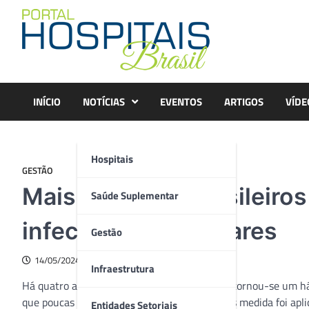
Skip
to
content
INÍCIO
NOTÍCIAS
EVENTOS
ARTIGOS
VÍDE
Hospitais
GESTÃO
Mais de 45 mil brasileiro
Saúde Suplementar
infecções hospitalares
Gestão
14/05/2024
Infraestrutura
Há quatro anos, a lavagem correta das mãos tornou-se um há
que poucas pessoas sabem é que essa simples medida foi apl
Entidades Setoriais