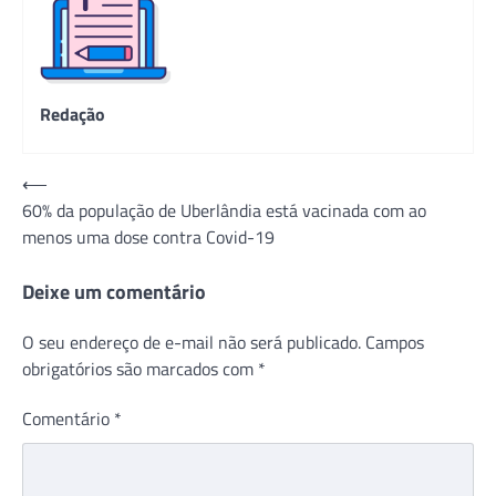
Redação
Navegação
⟵
60% da população de Uberlândia está vacinada com ao
de
menos uma dose contra Covid-19
Post
Deixe um comentário
O seu endereço de e-mail não será publicado.
Campos
obrigatórios são marcados com
*
Comentário
*