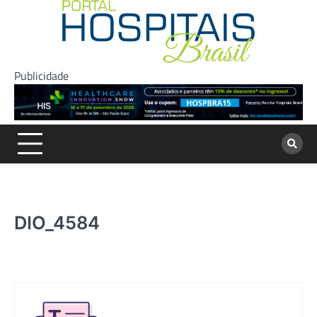
Skip
to
content
Publicidade
DIO_4584