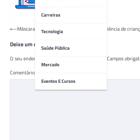
Carreiras
Navegação
⟵
Máscaras de personagens melhoram experiência de crianç
Tecnologia
de
Deixe um comentário
Post
Saúde Pública
O seu endereço de e-mail não será publicado.
Campos obrigat
Mercado
Comentário
*
Eventos E Cursos