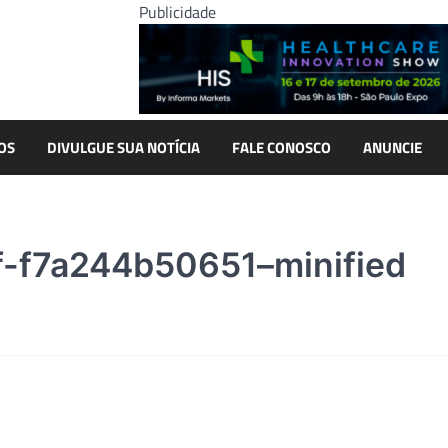
Publicidade
OS
DIVULGUE SUA NOTÍCIA
FALE CONOSCO
ANUNCIE
f-f7a244b50651–minified