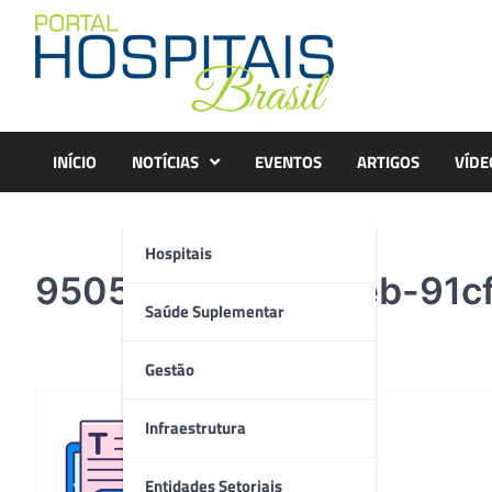
Skip
to
content
INÍCIO
NOTÍCIAS
EVENTOS
ARTIGOS
VÍDE
Hospitais
9505f7f0-12e1-11eb-91c
Saúde Suplementar
Gestão
Infraestrutura
Redação
Entidades Setoriais