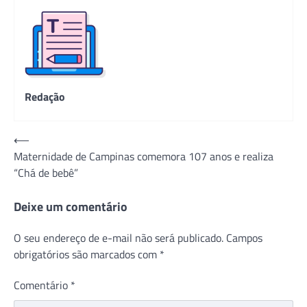
Redação
Navegação
⟵
Maternidade de Campinas comemora 107 anos e realiza
de
“Chá de bebê”
Post
Deixe um comentário
O seu endereço de e-mail não será publicado.
Campos
obrigatórios são marcados com
*
Comentário
*