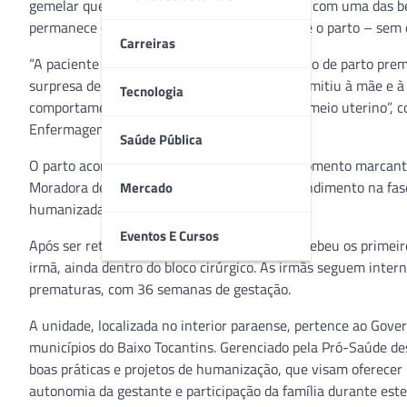
gemelar que emocionou médicos e familiares, com uma das be
permanece dentro da bolsa amniótica durante o parto – sem
Carreiras
“A paciente deu entrada com sinais de trabalho de parto prema
surpresa de todos estava empelicada. Isso permitiu à mãe e 
Tecnologia
comportamento como se estivesse dentro do meio uterino”, 
Enfermagem da unidade.
Saúde Pública
O parto aconteceu em 22 de dezembro e o momento marcante 
Moradora de Belém, ela optou por buscar atendimento na fase
Mercado
humanizadas da unidade.
Eventos E Cursos
Após ser retirada da bolsa amniótica, Júlia recebeu os primei
irmã, ainda dentro do bloco cirúrgico. As irmãs seguem inte
prematuras, com 36 semanas de gestação.
A unidade, localizada no interior paraense, pertence ao Gove
municípios do Baixo Tocantins. Gerenciado pela Pró-Saúde d
boas práticas e projetos de humanização, que visam oferecer 
autonomia da gestante e participação da família durante este