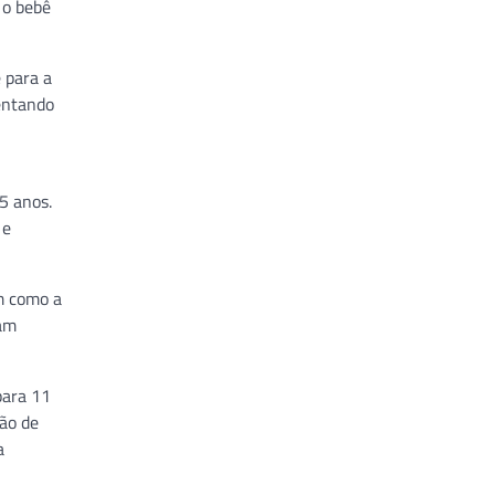
 o bebê
 para a
entando
5 anos.
 e
im como a
ram
para 11
ão de
a