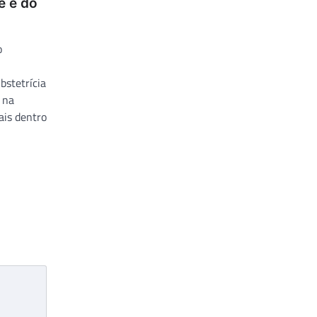
e e do
o
bstetrícia
 na
ais dentro