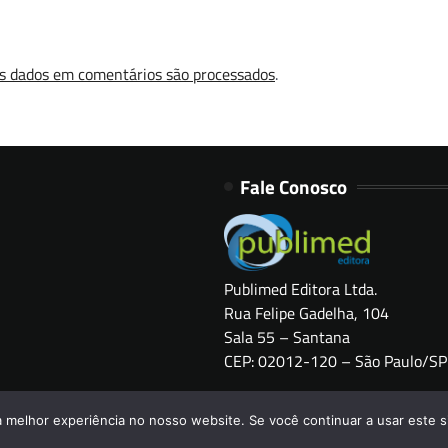
s dados em comentários são processados
.
Fale Conosco
Publimed Editora Ltda.
Rua Felipe Gadelha, 104
Sala 55 – Santana
CEP: 02012-120 – São Paulo/SP
Copyright © 2026
HOSPITAIS BRASIL
a melhor experiência no nosso website. Se você continuar a usar este s