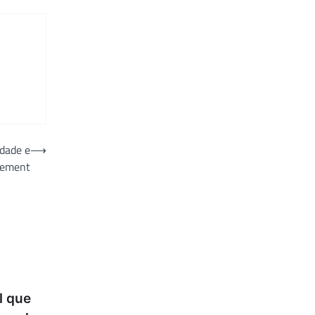
idade e
⟶
ovement
l que