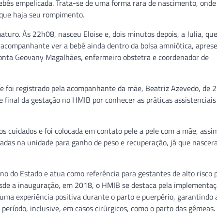
bês empelicada. Trata-se de uma forma rara de nascimento, onde
 que haja seu rompimento.
turo. Às 22h08, nasceu Eloise e, dois minutos depois, a Julia, que
à acompanhante ver a bebê ainda dentro da bolsa amniótica, apres
conta Geovany Magalhães, enfermeiro obstetra e coordenador de
foi registrado pela acompanhante da mãe, Beatriz Azevedo, de 2
 final da gestação no HMIB por conhecer as práticas assistenciais
ros cuidados e foi colocada em contato pele a pele com a mãe, ass
rnadas na unidade para ganho de peso e recuperação, já que nasce
rno do Estado e atua como referência para gestantes de alto risco 
esde a inauguração, em 2018, o HMIB se destaca pela implementaç
uma experiência positiva durante o parto e puerpério, garantindo 
 período, inclusive, em casos cirúrgicos, como o parto das gêmeas.