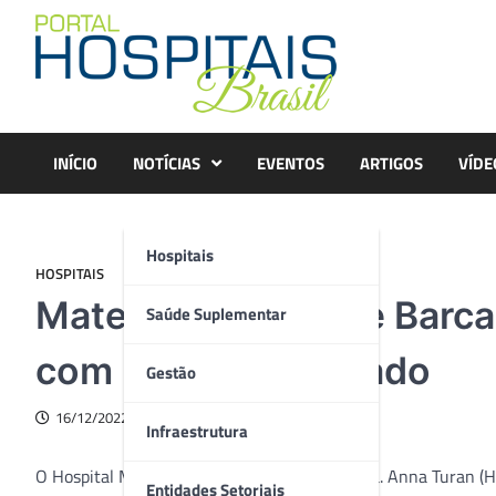
Skip
to
content
INÍCIO
NOTÍCIAS
EVENTOS
ARTIGOS
VÍDE
Hospitais
HOSPITAIS
Materno-Infantil de Barca
Saúde Suplementar
com bebê empelicado
Gestão
16/12/2022
Infraestrutura
O Hospital Materno-Infantil de Barcarena Dra. Anna Turan (HM
Entidades Setoriais