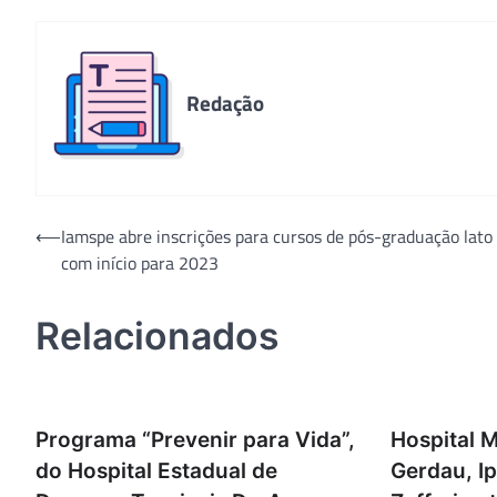
Redação
Navegação
⟵
Iamspe abre inscrições para cursos de pós-graduação lato
com início para 2023
de
Post
Relacionados
Programa “Prevenir para Vida”,
Hospital 
do Hospital Estadual de
Gerdau, I