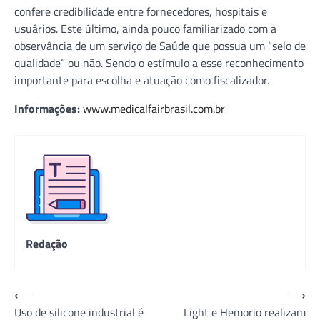
confere credibilidade entre fornecedores, hospitais e
usuários. Este último, ainda pouco familiarizado com a
observância de um serviço de Saúde que possua um “selo de
qualidade” ou não. Sendo o estímulo a esse reconhecimento
importante para escolha e atuação como fiscalizador.
Informações:
www.medicalfairbrasil.com.br
Redação
Navegação
⟵
⟶
Uso de silicone industrial é
Light e Hemorio realizam
de