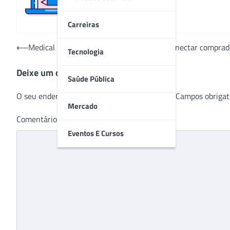
Carreiras
Navegação
⟵
Medical Fair Brasil lança aplicativo para conectar compra
Tecnologia
de
Deixe um comentário
Post
Saúde Pública
O seu endereço de e-mail não será publicado.
Campos obrigat
Mercado
Comentário
*
Eventos E Cursos