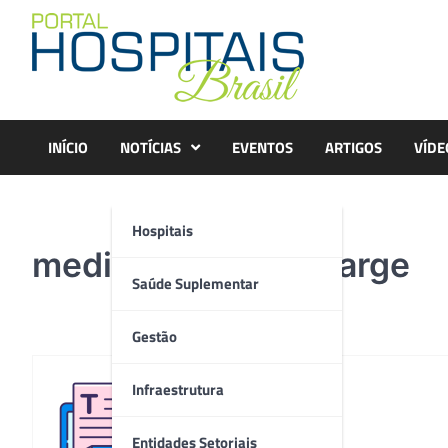
Skip
to
content
INÍCIO
NOTÍCIAS
EVENTOS
ARTIGOS
VÍDE
Hospitais
medical-app-site-large
Saúde Suplementar
Gestão
Infraestrutura
Redação
Entidades Setoriais