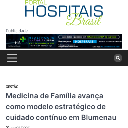
Skip
to
content
Publicidade
GESTÃO
Medicina de Família avança
como modelo estratégico de
cuidado contínuo em Blumenau
11/05/2026