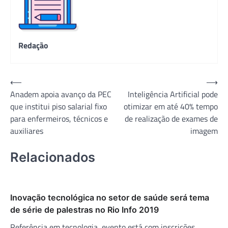
Redação
Navegação
⟵
⟶
Anadem apoia avanço da PEC
Inteligência Artificial pode
de
que institui piso salarial fixo
otimizar em até 40% tempo
Post
para enfermeiros, técnicos e
de realização de exames de
auxiliares
imagem
Relacionados
Inovação tecnológica no setor de saúde será tema
de série de palestras no Rio Info 2019
Referência em tecnologia, evento está com inscrições