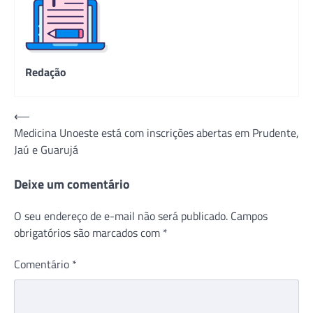
Redação
Navegação
⟵
Medicina Unoeste está com inscrições abertas em Prudente,
de
Jaú e Guarujá
Post
Deixe um comentário
O seu endereço de e-mail não será publicado.
Campos
obrigatórios são marcados com
*
Comentário
*