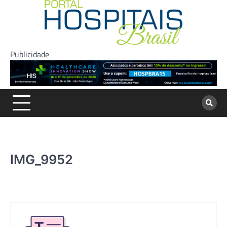
Skip
to
content
Publicidade
IMG_9952