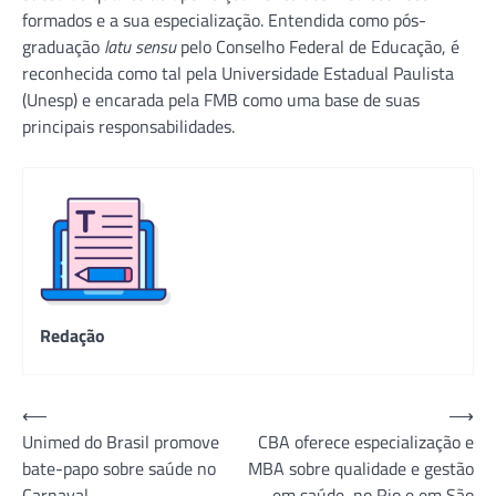
formados e a sua especialização. Entendida como pós-
graduação
latu sensu
pelo Conselho Federal de Educação, é
reconhecida como tal pela Universidade Estadual Paulista
(Unesp) e encarada pela FMB como uma base de suas
principais responsabilidades.
Redação
Navegação
⟵
⟶
Unimed do Brasil promove
CBA oferece especialização e
de
bate-papo sobre saúde no
MBA sobre qualidade e gestão
Post
Carnaval
em saúde, no Rio e em São