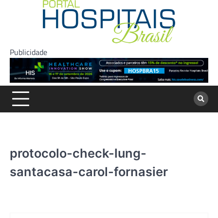
Skip
to
content
Publicidade
protocolo-check-lung-
santacasa-carol-fornasier