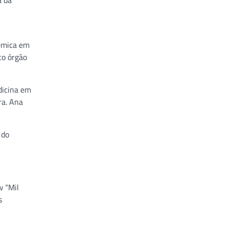
a da
têmica em
co órgão
dicina em
ra. Ana
 do
w “Mil
s