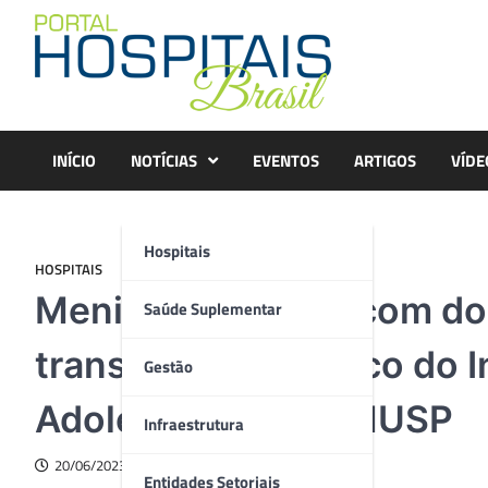
Skip
to
content
INÍCIO
NOTÍCIAS
EVENTOS
ARTIGOS
VÍDE
Hospitais
HOSPITAIS
Menina de 5 anos com doe
Saúde Suplementar
transplante hepático do I
Gestão
Adolescente HCFMUSP
Infraestrutura
20/06/2023
Entidades Setoriais