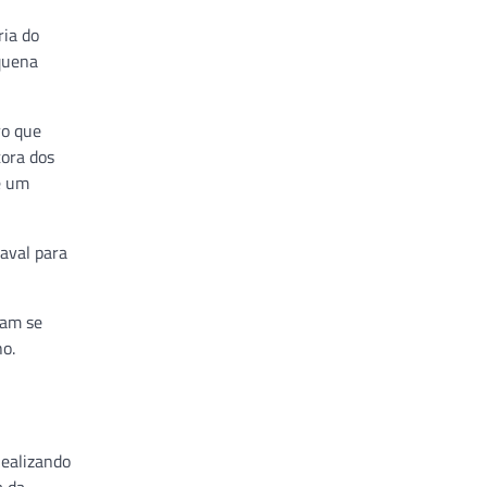
ria do
quena
ro que
tora dos
e um
 aval para
sam se
ho.
u
Realizando