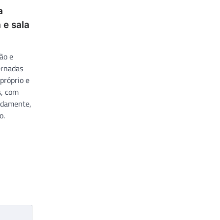
a
 e sala
ão e
ernadas
próprio e
s, com
adamente,
o.