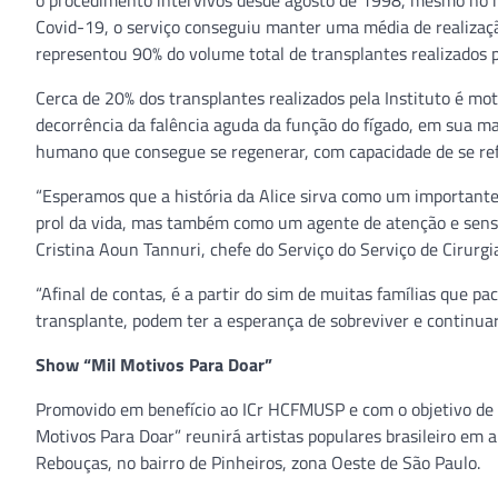
o procedimento intervivos desde agosto de 1998, mesmo no 
Covid-19, o serviço conseguiu manter uma média de realiza
representou 90% do volume total de transplantes realizados p
Cerca de 20% dos transplantes realizados pela Instituto é mo
decorrência da falência aguda da função do fígado, em sua mai
humano que consegue se regenerar, com capacidade de se ref
“Esperamos que a história da Alice sirva como um important
prol da vida, mas também como um agente de atenção e sensib
Cristina Aoun Tannuri, chefe do Serviço do Serviço de Cirurg
“Afinal de contas, é a partir do sim de muitas famílias que p
transplante, podem ter a esperança de sobreviver e continuar 
Show “Mil Motivos Para Doar”
Promovido em benefício ao ICr HCFMUSP e com o objetivo de c
Motivos Para Doar” reunirá artistas populares brasileiro em
Rebouças, no bairro de Pinheiros, zona Oeste de São Paulo.