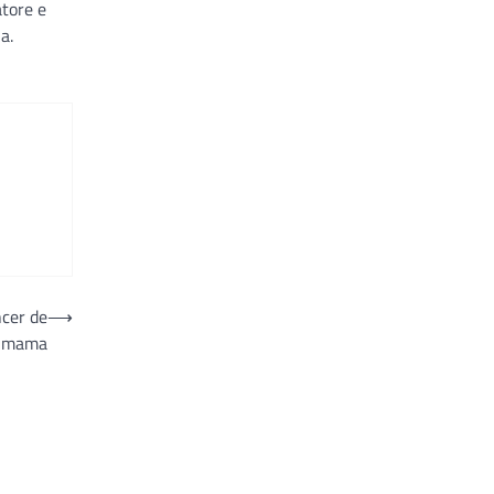
atore e
a.
ncer de
⟶
mama