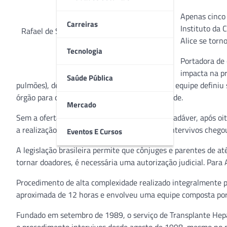
Apenas cinco 
Carreiras
Instituto da 
Rafael de Souza Reis (pai) e Alice Bresson
Alice se torn
Rei (filha)
Tecnologia
Portadora de c
impacta na p
Saúde Pública
pulmões), desde novembro de 2022, quando a equipe definiu s
órgão para o procedimento de alta complexidade.
Mercado
Sem a oferta do órgão a partir de um doador cadáver, após oit
a realização do transplante pela modalidade intervivos chego
Eventos E Cursos
A legislação brasileira permite que cônjuges e parentes de 
tornar doadores, é necessária uma autorização judicial. Para 
Procedimento de alta complexidade realizado integralmente p
aproximada de 12 horas e envolveu uma equipe composta por q
Fundado em setembro de 1989, o serviço de Transplante Hepá