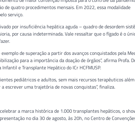
momento de maior contenção imposta para o controle da pandemi
ção de quatro procedimentos mensais. Em 2022, essa modalidade
elo serviço.
tivado por insuficiência hepática aguda – quadro de desordem sis
oria, por causa indeterminada. Vale ressaltar que o fígado é o úni
azer.
e exemplo de superação a partir dos avanços conquistados pela Me
ilização para a importância da doação de órgãos”, afirma Profa. D
ia Infantil e Transplante Hepático do ICr HCFMUSP.
acientes pediátricos e adultos, sem mais recursos terapêuticos além
a escrever uma trajetória de novas conquistas”, finaliza.
elebrar a marca histórica de 1.000 transplantes hepáticos, o sho
 apresentação no dia 30 de agosto, às 20h, no Centro de Convençõe