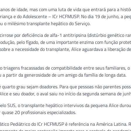
anos de idade, mas com uma luta de vida que entrará para a histó
Criança e do Adolescente – ICr HCFMUSP. No dia 19 de junho, a pe
ou o milésimo transplante hepático do Serviço.
irrose por deficiência de alfa-1 antitripsina (distúrbio genético ra
rodução, pelo fígado, de uma importante enzima com função prote
obre a necessidade do transplante, Alice aguardava a liberação d
o triagens fracassadas de compatibilidade entre seus familiares, o
u a partir da generosidade de um amigo da família de longa data.
até quarto grau sejam doadores. Para que pessoas não parentes pos
Alice e seu doador, o aval saiu no início da segunda semana de jun
elo SUS, o transplante hepático intervivos da pequena Alice duro
uase 20 profissionais especializados.
tico Pediátrico do ICr HCFMUSP é referência na América Latina. 