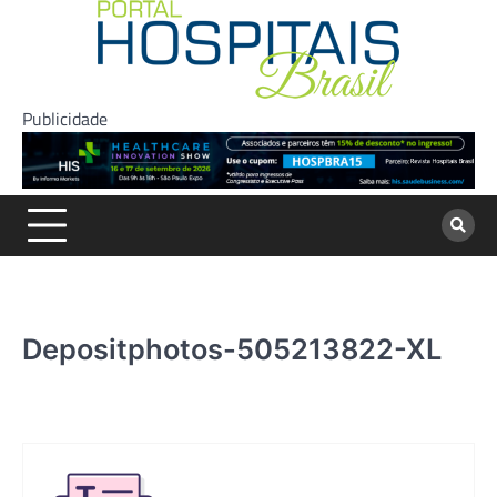
Skip
to
content
Publicidade
Depositphotos-505213822-XL