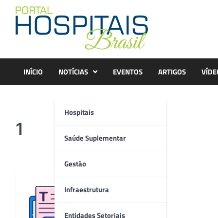
Skip
to
content
INÍCIO
NOTÍCIAS
EVENTOS
ARTIGOS
VÍDE
Hospitais
1
Saúde Suplementar
Gestão
Infraestrutura
Redação
Entidades Setoriais