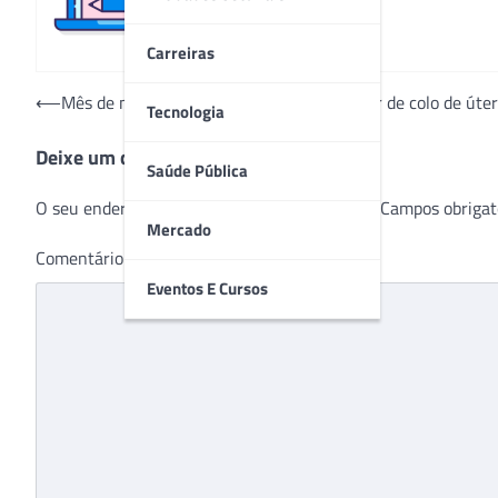
Carreiras
Navegação
⟵
Mês de março alerta mulheres para câncer de colo de úte
Tecnologia
de
Deixe um comentário
Post
Saúde Pública
O seu endereço de e-mail não será publicado.
Campos obrigat
Mercado
Comentário
*
Eventos E Cursos