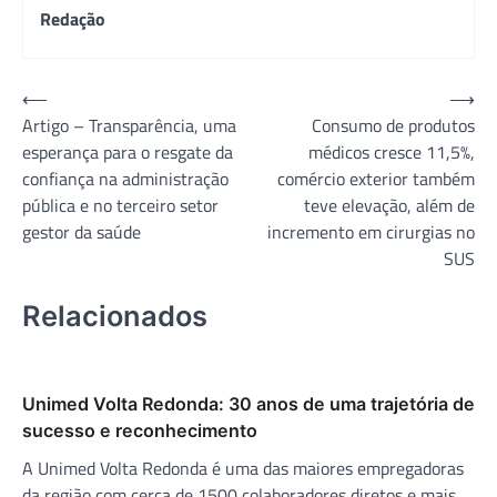
Redação
Navegação
⟵
⟶
Artigo – Transparência, uma
Consumo de produtos
de
esperança para o resgate da
médicos cresce 11,5%,
Post
confiança na administração
comércio exterior também
pública e no terceiro setor
teve elevação, além de
gestor da saúde
incremento em cirurgias no
SUS
Relacionados
Unimed Volta Redonda: 30 anos de uma trajetória de
sucesso e reconhecimento
A Unimed Volta Redonda é uma das maiores empregadoras
da região com cerca de 1500 colaboradores diretos e mais