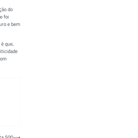
ção do
e foi
guro e bem
 é que,
ticidade
com
eta 500
⟶