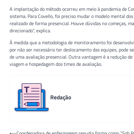
A implantação do método ocorreu em meio à pandemia de Covi
sistema. Para Covello, foi preciso mudar o modelo mental dos
realizado de forma presencial. Houve dúvidas no começas, 
direcionado”, explica.
À medida que a metodologia de monitoramento foi desenvolvid
por não ser necessário ter deslocamento das equipes, pode 
de uma avaliação presencial. Outra vantagem é a redução de
viagem e hospedagem dos times de avaliação.
Redação
Navegação
⟵
Coordenadora de enfermagem repudia forma como “Sob P