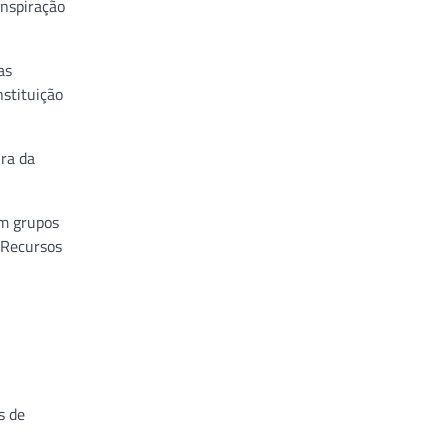
inspiração
as
stituição
ura da
em grupos
o Recursos
s de