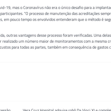
d-19, mas o Coronavírus não era o único desafio para a implanta
 participantes. “O processo de manutenção das acreditações sempr
mas, em pouco tempo os envolvidos entenderam que o método é se
a, outras vantagens desse processo foram verificadas. Uma delas
ser realizado um número maior de monitoramentos com a mesma cri
 custos para todas as partes, também em consequência de gastos 
ressão
Vera Cruz Hospital adquire robô Da Vinci XI e compl