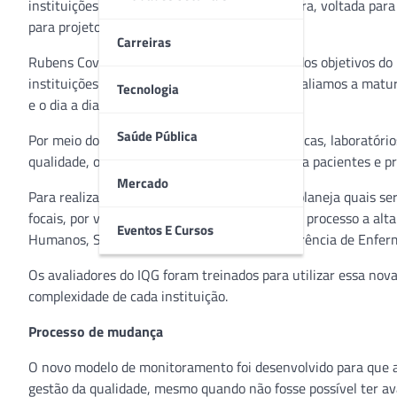
instituições participantes. A iniciativa brasileira, voltada p
para projetos na Europa e no Canadá.
Carreiras
Rubens Covello, CEO do IQG, explica que um dos objetivos do 
instituições de saúde. “Nós monitoramos e avaliamos a matur
Tecnologia
e o dia a dia do cuidado se relacionam.”
Saúde Pública
Por meio do acompanhamento, hospitais, clínicas, laboratório
qualidade, o que promove mais segurança para pacientes e pro
Mercado
Para realizar o monitoramento digital, o IQG planeja quais s
focais, por videoconferência. Participam desse processo a alt
Eventos E Cursos
Humanos, Suprimentos, Gerência Médica, Gerência de Enfer
Os avaliadores do IQG foram treinados para utilizar essa no
complexidade de cada instituição.
Processo de mudança
O novo modelo de monitoramento foi desenvolvido para que a
gestão da qualidade, mesmo quando não fosse possível ter ava