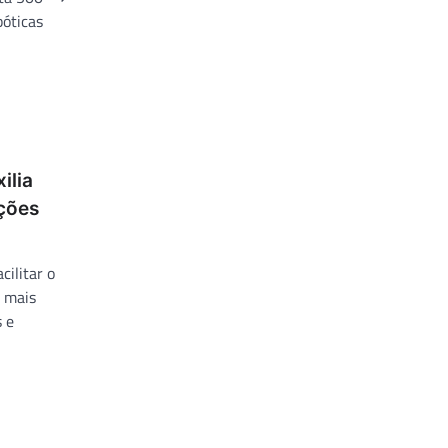
bóticas
ilia
ições
cilitar o
 mais
s e