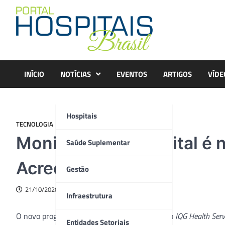
Skip
to
content
INÍCIO
NOTÍCIAS
EVENTOS
ARTIGOS
VÍDE
Hospitais
TECNOLOGIA
Monitoramento digital é 
Saúde Suplementar
Acreditação
Gestão
21/10/2020
Infraestrutura
O novo programa de monitoramento digital do
IQG Health Serv
Entidades Setoriais