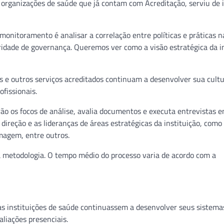
ara organizações de saúde que já contam com Acreditação, serviu de 
monitoramento é analisar a correlação entre políticas e práticas n
idade de governança. Queremos ver como a visão estratégica da in
s e outros serviços acreditados continuam a desenvolver sua cult
fissionais.
erão os focos de análise, avalia documentos e executa entrevistas 
a direção e as lideranças de áreas estratégicas da instituição, com
magem, entre outros.
va metodologia. O tempo médio do processo varia de acordo com a
s instituições de saúde continuassem a desenvolver seus sistema
liações presenciais.