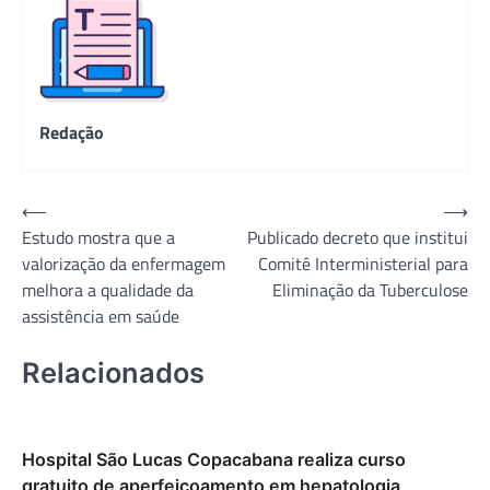
Redação
Navegação
⟵
⟶
Estudo mostra que a
Publicado decreto que institui
de
valorização da enfermagem
Comitê Interministerial para
Post
melhora a qualidade da
Eliminação da Tuberculose
assistência em saúde
Relacionados
Hospital São Lucas Copacabana realiza curso
gratuito de aperfeiçoamento em hepatologia