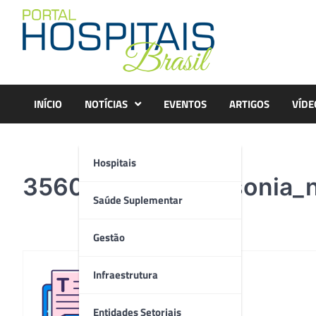
Skip
to
content
INÍCIO
NOTÍCIAS
EVENTOS
ARTIGOS
VÍDE
Hospitais
356093_863443_sonia_
Saúde Suplementar
Gestão
Infraestrutura
Redação
Entidades Setoriais