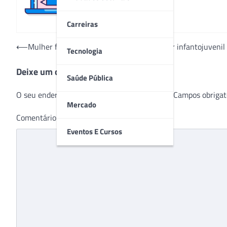
Carreiras
Navegação
⟵
Mulher faz história na luta contra o câncer infantojuvenil
Tecnologia
de
Deixe um comentário
Post
Saúde Pública
O seu endereço de e-mail não será publicado.
Campos obrigat
Mercado
Comentário
*
Eventos E Cursos