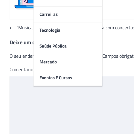
Carreiras
Navegação
⟵
“Música nos Hospitais” abre 14ª temporada com concertos
Tecnologia
de
Deixe um comentário
Post
Saúde Pública
O seu endereço de e-mail não será publicado.
Campos obrigat
Mercado
Comentário
*
Eventos E Cursos