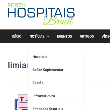
Skip
to
content
INÍCIO
NOTÍCIAS
EVENTOS
ARTIGOS
VÍDE
Hospitais
limiar
Saúde Suplementar
Gestão
Infraestrutura
Redação
Entidades Setoriais