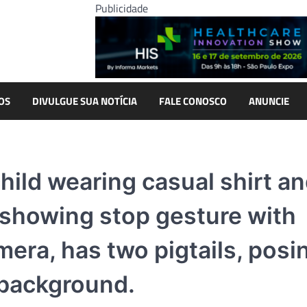
Publicidade
OS
DIVULGUE SUA NOTÍCIA
FALE CONOSCO
ANUNCIE
child wearing casual shirt a
 showing stop gesture with
mera, has two pigtails, posi
 background.