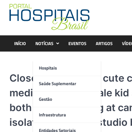
Skip
to
content
INÍCIO
NOTÍCIAS
EVENTOS
ARTIGOS
VÍDE
Hospitais
Closeup portrait of cute 
Saúde Suplementar
medical mask, female kid
Gestão
both palms, looking at ca
Infraestrutura
isolated over blue studio
Entidades Setoriais