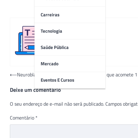
Carreiras
Tecnologia
Redação
Saúde Pública
Mercado
Navegação
⟵
Neuroblastoma: saiba mais sobre a doença que acomete 1 
Eventos E Cursos
de
Deixe um comentário
Post
O seu endereço de e-mail não será publicado.
Campos obrigat
Comentário
*