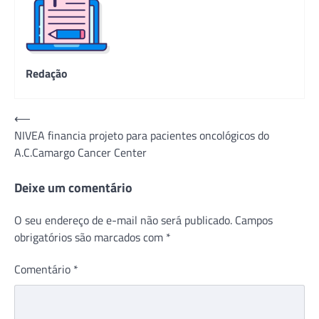
Redação
Navegação
⟵
NIVEA financia projeto para pacientes oncológicos do
de
A.C.Camargo Cancer Center
Post
Deixe um comentário
O seu endereço de e-mail não será publicado.
Campos
obrigatórios são marcados com
*
Comentário
*