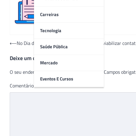
Redação
Carreiras
Tecnologia
Navegação
⟵
No Dia dos Pais, hospital usa tablets para viabilizar cont
Saúde Pública
de
Deixe um comentário
Post
Mercado
O seu endereço de e-mail não será publicado.
Campos obrigat
Eventos E Cursos
Comentário
*