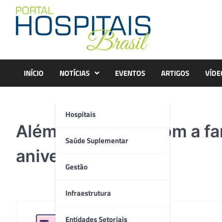
Skip
to
content
INÍCIO
NOTÍCIAS
EVENTOS
ARTIGOS
VÍDE
Hospitais
Além de contato com a fa
Saúde Suplementar
aniversário
Gestão
Infraestrutura
Entidades Setoriais