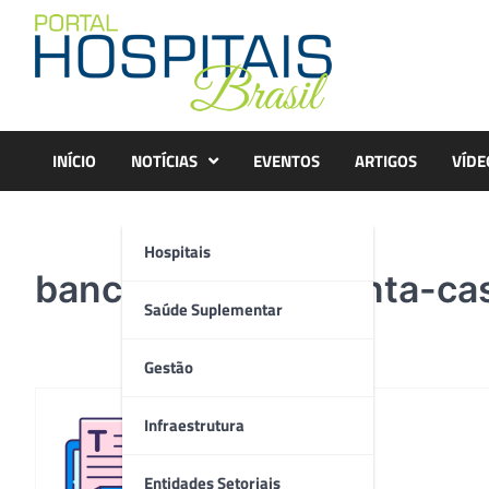
Skip
to
content
INÍCIO
NOTÍCIAS
EVENTOS
ARTIGOS
VÍDE
Hospitais
banco-de-leite-santa-cas
Saúde Suplementar
Gestão
Infraestrutura
Redação
Entidades Setoriais