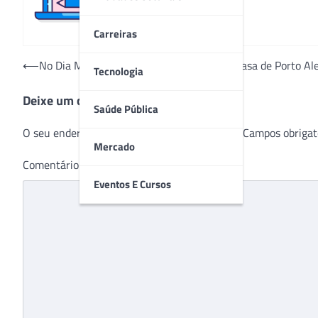
Carreiras
Navegação
⟵
No Dia Mundial do Leite Humano, Santa Casa de Porto Ale
Tecnologia
de
Deixe um comentário
Post
Saúde Pública
O seu endereço de e-mail não será publicado.
Campos obrigat
Mercado
Comentário
*
Eventos E Cursos