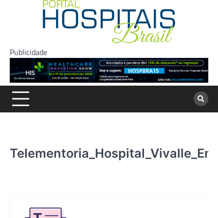
Skip
to
content
Publicidade
Telementoria_Hospital_Vivalle_En