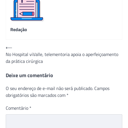
Redação
Navegação
⟵
No Hospital viValle, telementoria apoia o aperfeiçoamento
de
da prática cirúrgica
Post
Deixe um comentário
O seu endereço de e-mail não será publicado.
Campos
obrigatórios são marcados com
*
Comentário
*