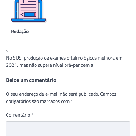
Redação
Navegação
⟵
No SUS, produção de exames oftalmológicos melhora em
de
2021, mas não supera nível pré-pandemia
Post
Deixe um comentário
O seu endereço de e-mail não será publicado.
Campos
obrigatórios são marcados com
*
Comentário
*