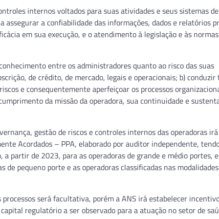
ntroles internos voltados para suas atividades e seus sistemas de
 a assegurar a confiabilidade das informações, dados e relatórios p
ficácia em sua execução, e o atendimento à legislação e às normas
 o conhecimento entre os administradores quanto ao risco das suas
scrição, de crédito, de mercado, legais e operacionais; b) conduzi
iscos e consequentemente aperfeiçoar os processos organizaciona
o cumprimento da missão da operadora, sua continuidade e sustenta
vernança, gestão de riscos e controles internos das operadoras irá
mente Acordados – PPA, elaborado por auditor independente, tendo
, a partir de 2023, para as operadoras de grande e médio portes, e
ras de pequeno porte e as operadoras classificadas nas modalidades
 processos será facultativa, porém a ANS irá estabelecer incentiv
e capital regulatório a ser observado para a atuação no setor de sa