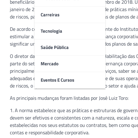
beneficiários, segundo dados da ANS de dezembro de 2018. 
janeiro de 2019 – que dispõe sobre a adoção de práticas mín
Carreiras
de riscos, para fins de solvência das operadoras de planos de 
De acordo com José Luiz Toro da Silva, presidente do Institut
Tecnologia
estimular a adoção de boas práticas de governança corporativ
significar um verdadeiro marco na regulação dos planos de sa
Saúde Pública
O diretor da DIOPE – Diretoria de Normas e Habilitação das
parte do setor regulado possui práticas de governança corpor
Mercado
principalmente de quem contrata e uso os serviços, saber se
adequadas e reduzam risco de descontinuidade de suas operaç
Eventos E Cursos
de riscos, o que fortalece a sustentabilidade do setor e ajuda 
As principais mudanças foram listadas por José Luiz Toro:
1. A norma estabelece que as práticas e estruturas de govern
devem ser efetivos e consistentes com a natureza, escala e co
estabelecidas nos seus estatutos ou contratos, bem como que
contas e responsabilidade corporativa.