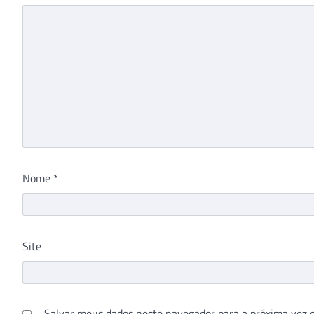
Nome
*
Site
Salvar meus dados neste navegador para a próxima vez 