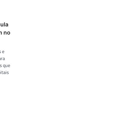
ula
m no
s e
ara
es que
itais