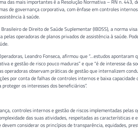
Uma das mais importantes é a Resolução Normativa – RN n. 443, d
imas de governança corporativa, com ênfase em controles internos
assistência à saúde.
o Brasileiro de Direito de Saúde Suplementar (IBDSS), a norma visa
a pelas operadoras de planos privados de assistência à saúde. Pod
úde.
 Operadoras, Leandro Fonseca, afirmou que “…estudos apontaram 
ativa e gestão de risco pouco maduras” e que “é de interesse da so
 as operadoras observam práticas de gestão que internalizem cond
ões por conta de falhas de controles internos e baixa capacidade 
a proteger os interesses dos beneficiários”.
ança, controles internos e gestão de riscos implementadas pelas 
mplexidade das suas atividades, respeitadas as características e 
 devem considerar os princípios de transparência, equidades, pres