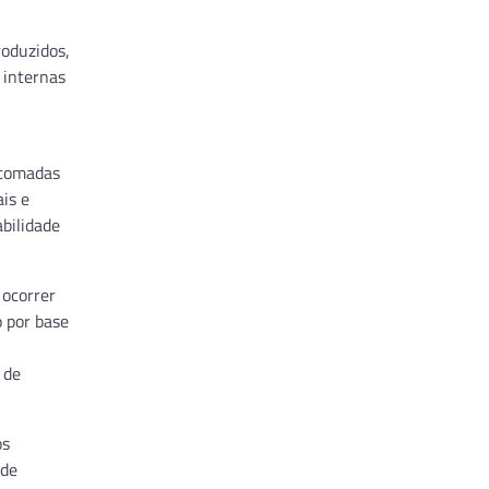
roduzidos,
 internas
r tomadas
is e
bilidade
 ocorrer
 por base
 de
os
úde