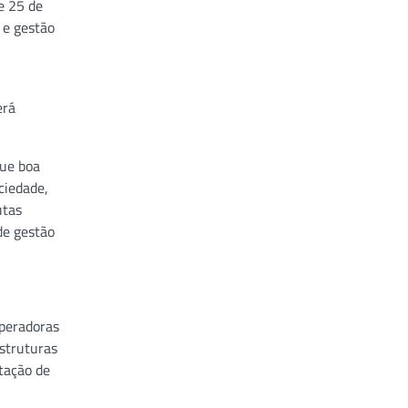
e 25 de
 e gestão
erá
que boa
ciedade,
utas
de gestão
operadoras
estruturas
tação de