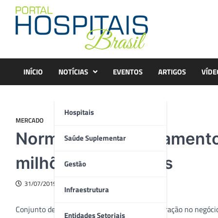
Skip
to
content
INÍCIO
NOTÍCIAS
EVENTOS
ARTIGOS
VÍDE
Hospitais
MERCADO
Norma altera regulament
Saúde Suplementar
milhões de pessoas
Gestão
31/07/2019
Infraestrutura
Conjunto de mudanças causam profunda alteração no negócio d
Entidades Setoriais