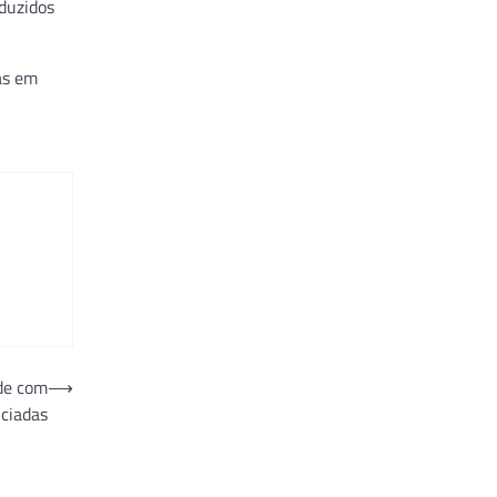
eduzidos
as em
úde com
⟶
nciadas