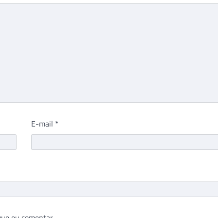
E-mail
*
que eu comentar.