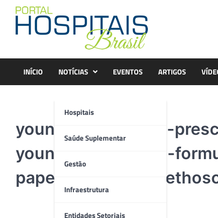
Skip
to
content
INÍCIO
NOTÍCIAS
EVENTOS
ARTIGOS
VÍDE
Hospitais
young-doctor-who-prescr
Saúde Suplementar
young-doctor-with-formu
Gestão
paperwork-with-stethosc
Infraestrutura
Entidades Setoriais