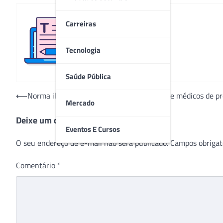
Carreiras
Redação
Tecnologia
Saúde Pública
Navegação
⟵
Norma ilegal do Governo da Paraíba impede médicos de p
Mercado
de
Deixe um comentário
Post
Eventos E Cursos
O seu endereço de e-mail não será publicado.
Campos obrigat
Comentário
*