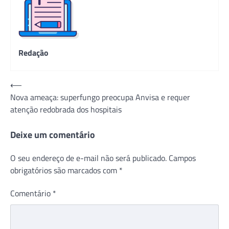
Redação
Navegação
⟵
Nova ameaça: superfungo preocupa Anvisa e requer
de
atenção redobrada dos hospitais
Post
Deixe um comentário
O seu endereço de e-mail não será publicado.
Campos
obrigatórios são marcados com
*
Comentário
*