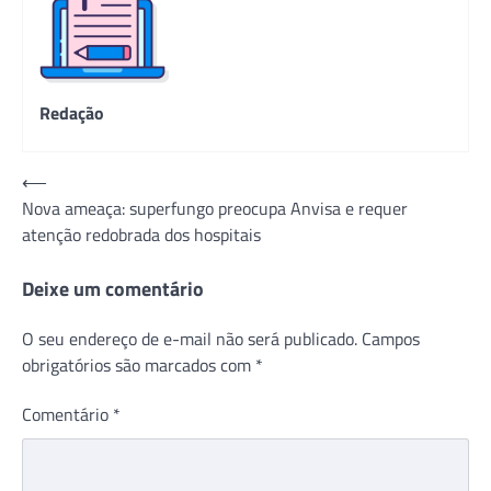
Redação
Navegação
⟵
Nova ameaça: superfungo preocupa Anvisa e requer
de
atenção redobrada dos hospitais
Post
Deixe um comentário
O seu endereço de e-mail não será publicado.
Campos
obrigatórios são marcados com
*
Comentário
*