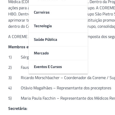
Médica (COREME) do Hospital Banco de Olhos. Dentro da Pro
ações para a passagem de toda a gestão ao Grupo. A COREME 
Carreiras
HBO. Dentro do Planejamento de ensino, o Grupo São Pietro 
aprimorar todo o ecossistema de ensino da instituição prom
Tecnologia
dentro do Centro de Inovação e Pesquisa do Grupo, consolidaç
A COREME agora do Grupo São Pietro será composta dos segu
Saúde Pública
Membros efetivos:
Mercado
1) Sérgio Malinowski – Diretor Geral
Eventos E Cursos
2) Fausto Stangler – Diretor Técnico
3) Ricardo Morschbacher – Coordenador da Coreme / Sup
4) Otávio Magalhães – Representante dos preceptores
5) Maria Paula Facchin – Representante dos Médicos Res
Secretária: