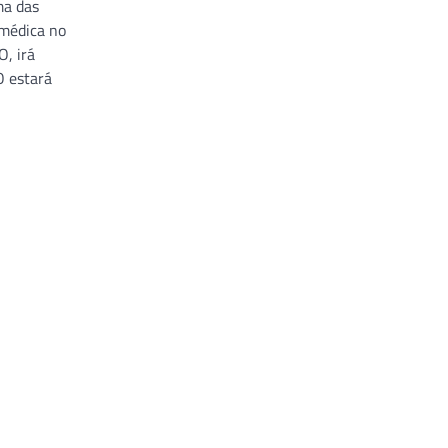
ma das
 médica no
, irá
O estará