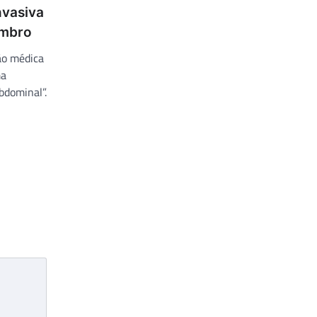
nvasiva
embro
ão médica
ma
bdominal”.