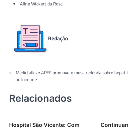
Aline Wickert da Rosa
Redação
Navegação
⟵
Medictalks e APEF promovem mesa redonda sobre hepati
autoimune
de
Post
Relacionados
Hospital São Vicente: Com
Continuam