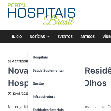
Skip
to
content
INÍCIO
NOTÍCIAS
EVENTOS
ARTIGOS
VÍDE
Hospitais
SEM CATEGORIA
Nova Comissão de Resid
Saúde Suplementar
Hospital Banco de Olhos
Gestão
13/03/2023
Infraestrutura
Na terça-feira (7) aconteceu a solenidade de posse da nova 
Entidades Setoriais