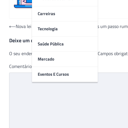
Carreiras
Navegação
⟵
Nova lei sobre prontuário eletrônico é mais um passo rumo
Tecnologia
de
Deixe um comentário
Post
Saúde Pública
O seu endereço de e-mail não será publicado.
Campos obrigat
Mercado
Comentário
*
Eventos E Cursos