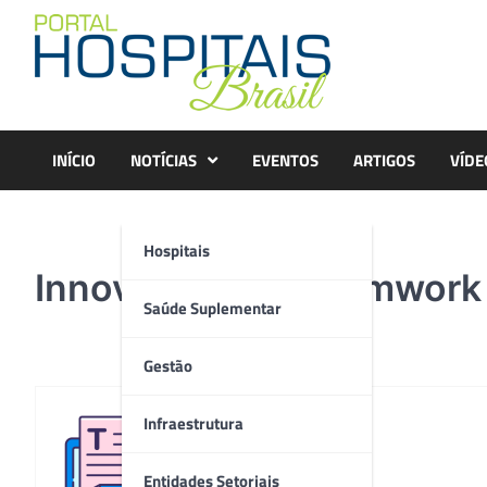
Skip
to
content
INÍCIO
NOTÍCIAS
EVENTOS
ARTIGOS
VÍDE
Hospitais
Innovation and teamwork
Saúde Suplementar
Gestão
Infraestrutura
Redação
Entidades Setoriais