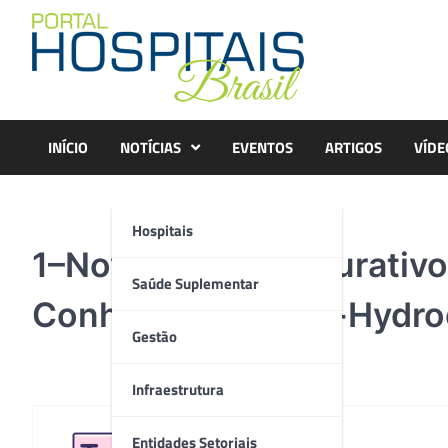
Skip
to
content
INÍCIO
NOTÍCIAS
EVENTOS
ARTIGOS
VÍDE
Hospitais
1–Nova-linha-de-curati
Saúde Suplementar
Conheça-o-Casex-Hydroc
Gestão
Infraestrutura
Entidades Setoriais