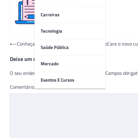
Redação
Carreiras
Tecnologia
Navegação
⟵
Conheça a linha de curativos CASEX: HydroCare o novo cur
Saúde Pública
de
Deixe um comentário
Post
Mercado
O seu endereço de e-mail não será publicado.
Campos obrigat
Eventos E Cursos
Comentário
*