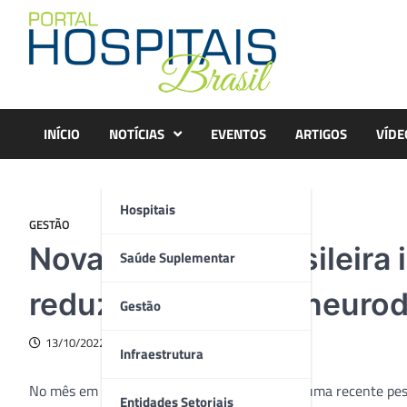
Skip
to
content
INÍCIO
NOTÍCIAS
EVENTOS
ARTIGOS
VÍDE
Hospitais
GESTÃO
Nova pesquisa brasileira 
Saúde Suplementar
reduzir processos neuro
Gestão
13/10/2022
Infraestrutura
No mês em que se comemora o Dia do Idoso, uma recente pesqu
Entidades Setoriais