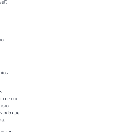
el”,
ao
nios,
s
ão de que
ração
trando que
na.
gnição,