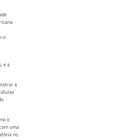
ade
ricana
o o
, e a
nstrar a
células
do
omo o
o com uma
atória no