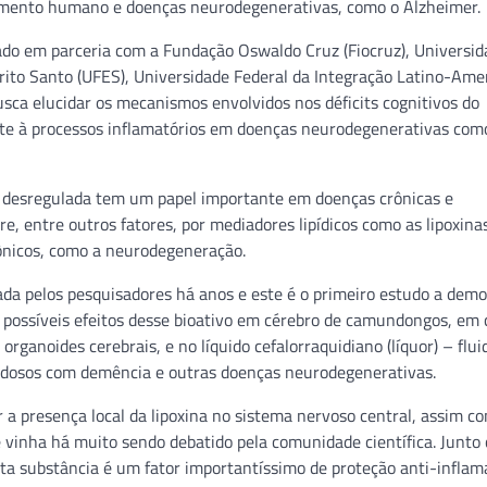
cimento humano e doenças neurodegenerativas, como o Alzheimer.
ado em parceria com a Fundação Oswaldo Cruz (Fiocruz), Universid
pírito Santo (UFES), Universidade Federal da Integração Latino-Ame
usca elucidar os mecanismos envolvidos nos déficits cognitivos do
te à processos inflamatórios em doenças neurodegenerativas com
o desregulada tem um papel importante em doenças crônicas e
e, entre outros fatores, por mediadores lipídicos como as lipoxinas
rônicos, como a neurodegeneração.
da pelos pesquisadores há anos e este é o primeiro estudo a demo
 possíveis efeitos desse bioativo em cérebro de camundongos, em 
ganoides cerebrais, e no líquido cefalorraquidiano (líquor) – flui
 idosos com demência e outras doenças neurodegenerativas.
a presença local da lipoxina no sistema nervoso central, assim c
ue vinha há muito sendo debatido pela comunidade científica. Junt
ta substância é um fator importantíssimo de proteção anti-inflam