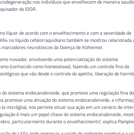
urodegeneração nos indivíduos que envelhecem de maneira saudáv
squisador do IDOR.
no líquor de acordo com o envelhecimento e com a severidade de
XA4 no líquido cefalorraquidiano também se mostrou relacionada 
s marcadores neurotóxicos da Doença de Alzheimer.
smo inovador, envolvendo uma potencialização do sistema
nismo (conhecido como homeostase), fazendo um controle fino da
ológicos que vão desde o controle do apetite, liberação de hormô
ve do sistema endocanabinoide, que promove uma regulação fina do
ina promove uma ativação do sistema endocanabinoide, a informaç
o (a micróglia), nos permite situar sua ação em um cenário de inte
regulação é mais um papel chave do sistema endocanabinoide, mos
cérebro, particularmente durante o envelhecimento”, explica Pamplo
uição de LXA4 pode preservar a saúde do ambiente cerebral e a co