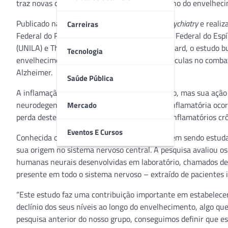
traz novas descobertas e perspectivas em torno do envelhe
Publicado na revista científica
Translational Psychiatry
e realiz
Carreiras
Federal do Rio de Janeiro (UFRJ), Universidade Federal do Es
(UNILA) e The Broad Institute of MIT and Harvard, o estudo b
Tecnologia
envelhecimento, considerando a ação de moléculas no comba
Alzheimer.
Saúde Pública
A inflamação faz parte da defesa do organismo, mas sua açã
neurodegenerativas. O controle da resposta inflamatória ocorr
Mercado
perda deste controle pode levar a problemas inflamatórios c
Eventos E Cursos
Conhecida como lipoxina A4, essa molécula vem sendo estuda
sua origem no sistema nervoso central. A pesquisa avaliou os
humanas neurais desenvolvidas em laboratório, chamados de or
presente em todo o sistema nervoso – extraído de pacientes
“Este estudo faz uma contribuição importante em estabelecer 
declínio dos seus níveis ao longo do envelhecimento, algo q
pesquisa anterior do nosso grupo, conseguimos definir que es