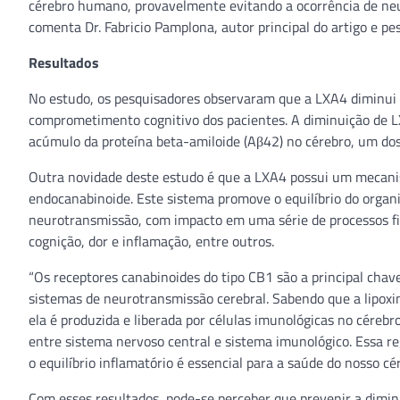
cérebro humano, provavelmente evitando a ocorrência de ne
comenta Dr. Fabricio Pamplona, autor principal do artigo e pe
Resultados
No estudo, os pesquisadores observaram que a LXA4 diminui 
comprometimento cognitivo dos pacientes. A diminuição de L
acúmulo da proteína beta-amiloide (Aβ42) no cérebro, um do
Outra novidade deste estudo é que a LXA4 possui um mecani
endocanabinoide. Este sistema promove o equilíbrio do orga
neurotransmissão, com impacto em uma série de processos fisi
cognição, dor e inflamação, entre outros.
“Os receptores canabinoides do tipo CB1 são a principal cha
sistemas de neurotransmissão cerebral. Sabendo que a lipox
ela é produzida e liberada por células imunológicas no cérebr
entre sistema nervoso central e sistema imunológico. Essa 
o equilíbrio inflamatório é essencial para a saúde do nosso 
Com esses resultados, pode-se perceber que prevenir a dimin