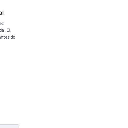
al
ez
da JCI,
antes do