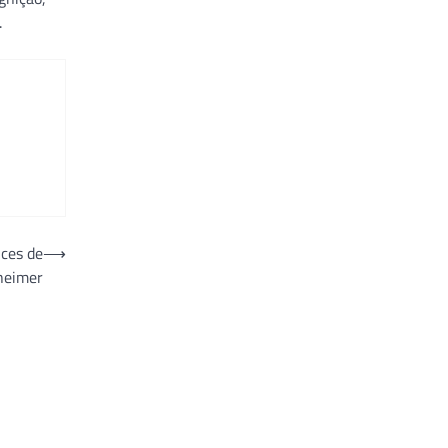
.
ces de
⟶
heimer