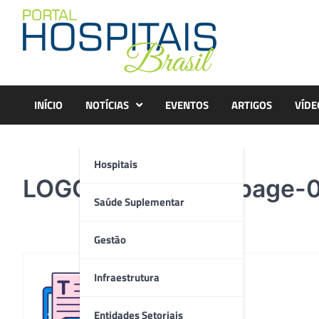
Skip
to
content
INÍCIO
NOTÍCIAS
EVENTOS
ARTIGOS
VÍDE
Hospitais
LOGO ECIP_2023_page-
Saúde Suplementar
Gestão
Infraestrutura
Redação
Entidades Setoriais