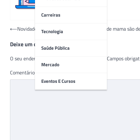
Carreiras
Navegação
⟵
Novidades no tratamento contra o câncer de mama são dest
Tecnologia
de
Deixe um comentário
Post
Saúde Pública
O seu endereço de e-mail não será publicado.
Campos obrigat
Mercado
Comentário
*
Eventos E Cursos