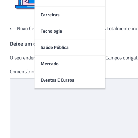
Carreiras
Navegação
⟵
Novo Centro Clínico do UMC traz conceitos totalmente in
Tecnologia
de
Deixe um comentário
Post
Saúde Pública
O seu endereço de e-mail não será publicado.
Campos obrigat
Mercado
Comentário
*
Eventos E Cursos