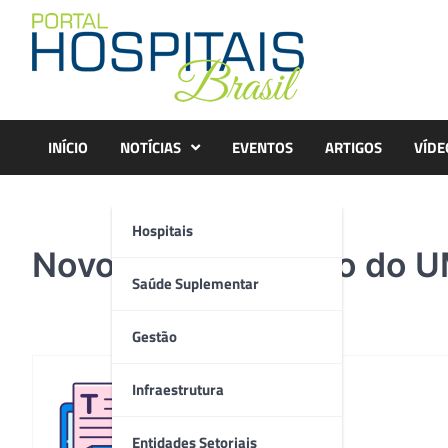
Skip
to
content
INÍCIO
NOTÍCIAS
EVENTOS
ARTIGOS
VÍDE
Hospitais
Novo Centro Clínico do U
Saúde Suplementar
Gestão
Infraestrutura
Redação
Entidades Setoriais