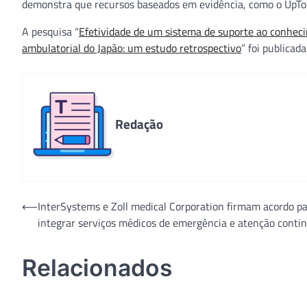
demonstra que recursos baseados em evidência, como o UpToD
A pesquisa “
Efetividade de um sistema de suporte ao conheci
ambulatorial do Japão: um estudo retrospectivo
” foi publicad
Redação
Navegação
⟵
InterSystems e Zoll medical Corporation firmam acordo p
integrar serviços médicos de emergência e atenção conti
de
Post
Relacionados