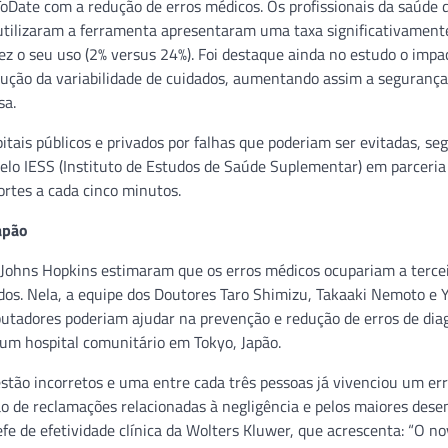
ToDate com a redução de erros médicos. Os profissionais da saúde 
e utilizaram a ferramenta apresentaram uma taxa significativamen
ez o seu uso (2% versus 24%). Foi destaque ainda no estudo o impa
edução da variabilidade de cuidados, aumentando assim a segurança
sa.
tais públicos e privados por falhas que poderiam ser evitadas, se
pelo IESS (Instituto de Estudos de Saúde Suplementar) em parceri
rtes a cada cinco minutos.
apão
 Johns Hopkins estimaram que os erros médicos ocupariam a terce
idos. Nela, a equipe dos Doutores Taro Shimizu, Takaaki Nemoto e
tadores poderiam ajudar na prevenção e redução de erros de diag
 um hospital comunitário em Tokyo, Japão.
tão incorretos e uma entre cada três pessoas já vivenciou um err
ão de reclamações relacionadas à negligência e pelos maiores des
fe de efetividade clínica da Wolters Kluwer, que acrescenta: “O n