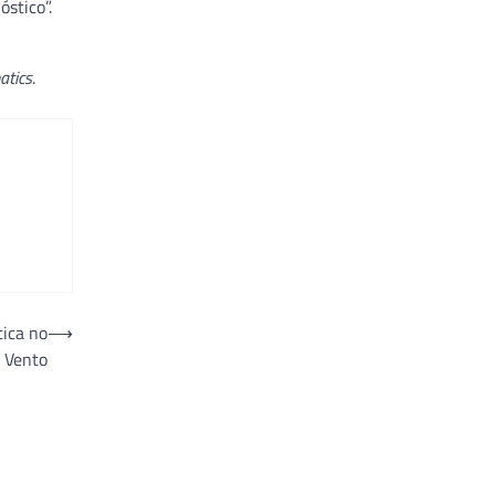
stico”.
atics
.
tica no
⟶
 Vento