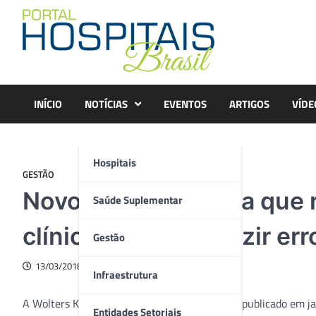
Skip
to
content
INÍCIO
NOTÍCIAS
EVENTOS
ARTIGOS
VÍDE
Hospitais
GESTÃO
Novo estudo aponta que r
Saúde Suplementar
clínica ajuda a reduzir er
Gestão
13/03/2018
Infraestrutura
A Wolters Kluwer Health divulgou um estudo publicado em ja
Entidades Setoriais