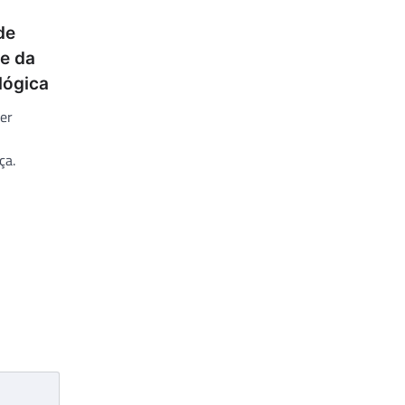
de
le da
lógica
er
ça.