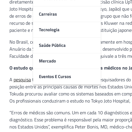
diretamente o uso do recurso de suporte à decisão clínica Up
Joto Hospital (um hospital comunitário em Tokyo, Japão) qu
Carreiras
de erros de diagnósticos se comparado com o grupo que não f
recurso de suporte à decisão clínica da Wolters Kluwer na r
Tecnologia
paciente e melhorando a eficácia clínica da instituição japone
No Brasil, cerca de 829 pessoas morrem diariamente em hospi
Saúde Pública
Anuário da Segurança Assistencial Hospitalar, desenvolvido 
Faculdade de Medicina da UFMG. O número equivale a três mo
Mercado
O estudo que demonstrou a redução de erros médicos no J
Eventos E Cursos
A
pesquisa
teve início em 2016, depois que pesquisadores do
posição entre as principais causas de mortes nos Estados Un
Tokuda procurou avaliar como os sistemas baseados em compu
Os profissionais conduziram o estudo no Tokyo Joto Hospital,
“Erros de médicos são comuns. Um em cada 10 diagnósticos es
diagnóstico. Esse problema é responsável pela maior proporç
nos Estados Unidos”, exemplifica Peter Bonis, MD, médico-che