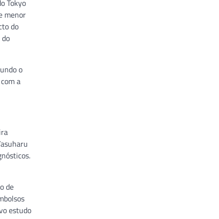
do Tokyo
te menor
cto do
 do
gundo o
a com a
ira
 Yasuharu
nósticos.
o de
embolsos
ovo estudo