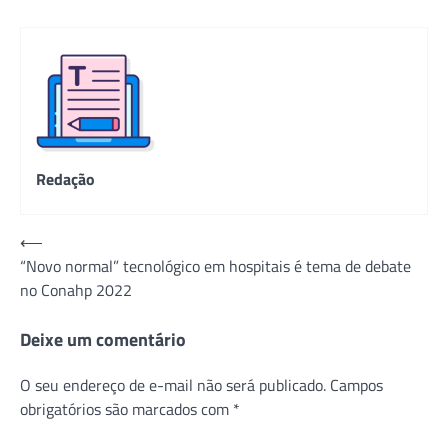
Redação
Navegação
⟵
“Novo normal” tecnológico em hospitais é tema de debate
de
no Conahp 2022
Post
Deixe um comentário
O seu endereço de e-mail não será publicado.
Campos
obrigatórios são marcados com
*