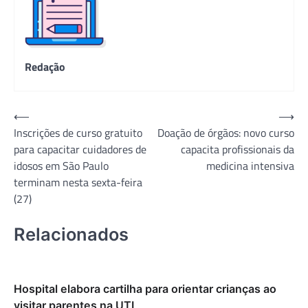
Redação
Navegação
⟵
⟶
Inscrições de curso gratuito
Doação de órgãos: novo curso
de
para capacitar cuidadores de
capacita profissionais da
Post
idosos em São Paulo
medicina intensiva
terminam nesta sexta-feira
(27)
Relacionados
Hospital elabora cartilha para orientar crianças ao
visitar parentes na UTI