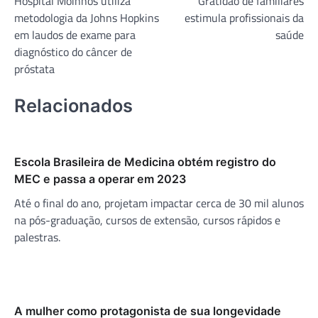
Hospital Moinhos utiliza
Gratidão de familiares
de
metodologia da Johns Hopkins
estimula profissionais da
Post
em laudos de exame para
saúde
diagnóstico do câncer de
próstata
Relacionados
Escola Brasileira de Medicina obtém registro do
MEC e passa a operar em 2023
Até o final do ano, projetam impactar cerca de 30 mil alunos
na pós-graduação, cursos de extensão, cursos rápidos e
palestras.
A mulher como protagonista de sua longevidade