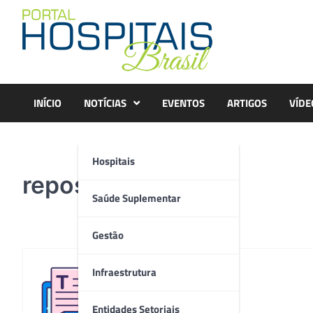
Skip
to
content
INÍCIO
NOTÍCIAS
EVENTOS
ARTIGOS
VÍDE
Hospitais
reposição
Saúde Suplementar
Gestão
Infraestrutura
Redação
Entidades Setoriais