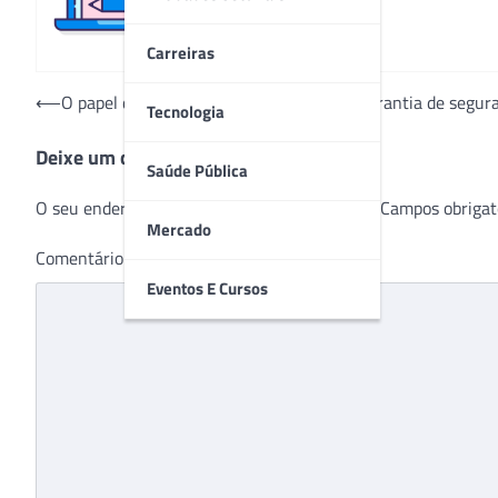
Carreiras
Navegação
⟵
O papel da logística intra-hospitalar na garantia de segu
Tecnologia
de
Deixe um comentário
Post
Saúde Pública
O seu endereço de e-mail não será publicado.
Campos obrigat
Mercado
Comentário
*
Eventos E Cursos