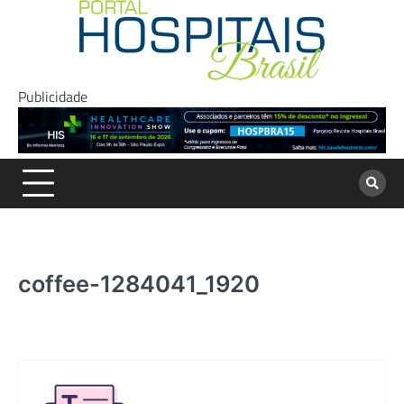
Skip
to
content
Publicidade
coffee-1284041_1920