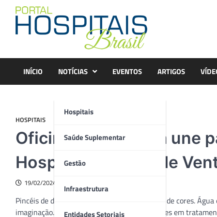
Skip
to
content
INÍCIO
NOTÍCIAS
EVENTOS
ARTIGOS
VÍDE
Hospitais
HOSPITAIS
Oficina de aquarela une 
Saúde Suplementar
Hospital Moinhos de Ven
Gestão
19/02/2024
Infraestrutura
Pincéis de diferentes tamanhos. Godês cheios de cores. Água e
imaginação. Assim foi a tarde para 12 pacientes em tratamen
Entidades Setoriais