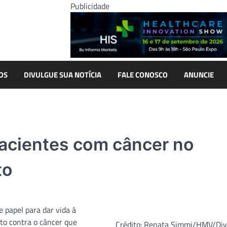
Publicidade
OS
DIVULGUE SUA NOTÍCIA
FALE CONOSCO
ANUNCIE
pacientes com câncer no
to
 papel para dar vida à
to contra o câncer que
Crédito: Renata Simmi/HMV/Div