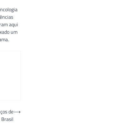
oncologia
ências
eram aqui
ixado um
ama.
iços de
⟶
 Brasil