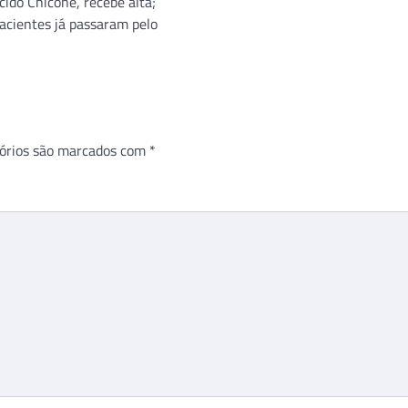
ido Chicone, recebe alta;
pacientes já passaram pelo
órios são marcados com
*