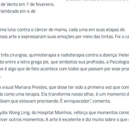
 de Vento em 7 de fevereiro.
, lembrado em 4 de
esma luta: contra o câncer de mama, cada uma em suas etapas do
ssa arte e expressaram suas emoções por meio das tintas. Foi o c
rês cirurgias, quimioterapia e radioterapia contra a doença. Hele
entre a letra grega psi, que simboliza sua profissão, a Psicologi
que é algo que de fato acontece com todos que passam por esse pro
.
a visual Mariana Prestes, que disse ter sido a primeira vez que c
da como uma terapia. Ela transforma nosso olhar, é um momento d
sabiam que estavam precisando. É enriquecedor”, comenta.
 Lydia Wong Ling, do Hospital Moinhos, reforça que momentos como
 viver outros momentos. A arte é excelente e diz muito sobre o qu