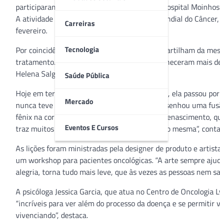
participaram de uma oficina de aquarela no Hospital Moinhos
A atividade foi realizada em alusão ao Dia Mundial do Câncer
Carreiras
fevereiro.
Tecnologia
Por coincidência, todas as participantes compartilham da m
tratamento. Ao longo de duas horas, elas conheceram mais de
Helena Salgueiro, de Porto Alegre.
Saúde Pública
Hoje em terapia com bloqueadores hormonais, ela passou por t
Mercado
nunca teve contato antes com a aquarela, desenhou uma fusão 
fênix na cor rosa. “Procurei dar uma ideia de renascimento, 
Eventos E Cursos
traz muitos aprendizados e reconexões comigo mesma”, conta
As lições foram ministradas pela designer de produto e artist
um workshop para pacientes oncológicas. “A arte sempre aju
alegria, torna tudo mais leve, que às vezes as pessoas nem 
A psicóloga Jessica Garcia, que atua no Centro de Oncologia
“incríveis para ver além do processo da doença e se permitir
vivenciando”, destaca.