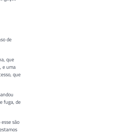
aso de
na, que
a, e uma
cesso, que
omandou
e fuga, de
 esse são
e estamos