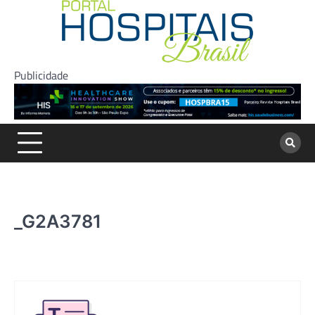
Skip
to
content
Publicidade
_G2A3781