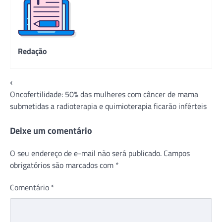
Redação
Navegação
⟵
Oncofertilidade: 50% das mulheres com câncer de mama
de
submetidas a radioterapia e quimioterapia ficarão inférteis
Post
Deixe um comentário
O seu endereço de e-mail não será publicado.
Campos
obrigatórios são marcados com
*
Comentário
*