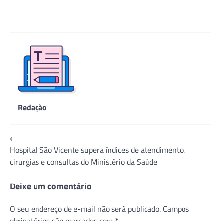
Redação
Navegação
⟵
Hospital São Vicente supera índices de atendimento,
de
cirurgias e consultas do Ministério da Saúde
Post
Deixe um comentário
O seu endereço de e-mail não será publicado.
Campos
obrigatórios são marcados com
*